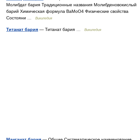
Молибдат бария Традиционные названия Молибденовокислый
барий Химическая формула BaMoO4 Физические свойства
Состояни …
Википедия
Титанат бария
— Титанат бария …
Википедия
Манганат бария
— Общие Систематическое наименование