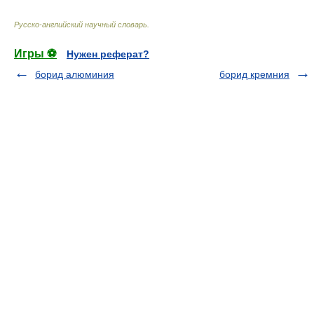
Русско-английский научный словарь
.
Игры ⚽
Нужен реферат?
борид алюминия
борид кремния