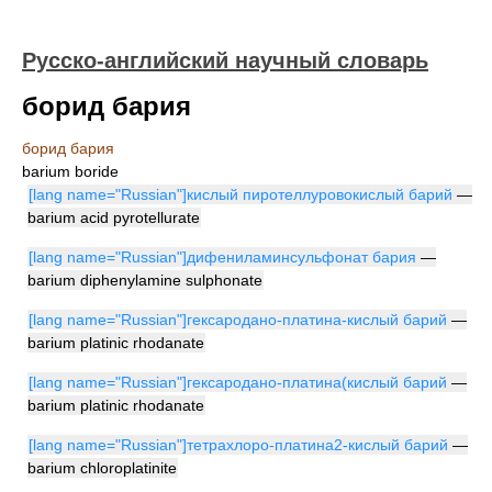
Русско-английский научный словарь
борид бария
борид бария
barium boride
[lang name="Russian"]кислый пиротеллуровокислый барий
—
barium acid pyrotellurate
[lang name="Russian"]дифениламинсульфонат бария
—
barium diphenylamine sulphonate
[lang name="Russian"]гексародано-платина-кислый барий
—
barium platinic rhodanate
[lang name="Russian"]гексародано-платина(кислый барий
—
barium platinic rhodanate
[lang name="Russian"]тетрахлоро-платина2-кислый барий
—
barium chloroplatinite